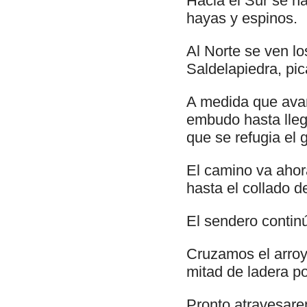
Hacia el Sur se ha
hayas y espinos.
Al Norte se ven l
Saldelapiedra, pic
A medida que avan
embudo hasta lleg
que se refugia el 
El camino va ahora
hasta el collado 
El sendero continú
Cruzamos el arro
mitad de ladera p
Pronto atravesare