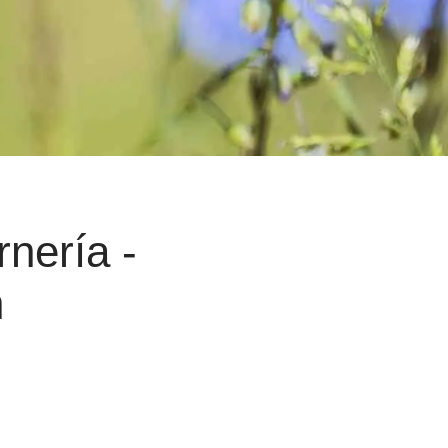
rnería -
n