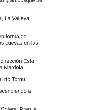
 su gran bosque de
, La Valleya,
en forma de
as cuevas en las
 dirección Este,
La Mardola.
l río Tornu.
escendiendo a
Cotera, Prau la