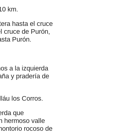
 10 km.
era hasta el cruce
l cruce de Purón,
asta Purón.
os a la izquierda
aña y pradería de
láu los Corros.
erda que
un hermoso valle
montorio rocoso de