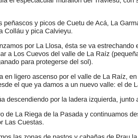
lla el espectacular murallón del Traviesu, con
os peñascos y picos de Cuetu de Acá, La Garma
a Colláu y pica Calvieyu.
zamos por La Llosa, ésta se va estrechando 
ar a Los Cuevos del valle de La Raíz (pequeñ
ganado para protegerse del sol).
 en ligero ascenso por el valle de La Raíz, en
desde el que ya damos a un nuevo valle: el de 
a descendiendo por la ladera izquierda, junto a
yo de La Riega de la Pasada y continuamos d
or Las Cuestas.
mos las zonas de pastos y cabañas de Prau la 