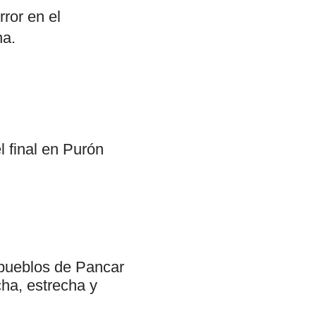
rror en el
na.
l final en Purón
s pueblos de Pancar
ha, estrecha y