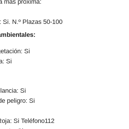
ía más próxima:
 Si. N.º Plazas 50-100
mbientales:
etación: Si
a: Si
lancia: Si
e peligro: Si
oja: Si Teléfono112