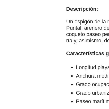
Descripción:
Un espigón de la r
Puntal, arenero d
coqueto paseo per
ría y, asimismo, d
Características 
Longitud play
Anchura medi
Grado ocupac
Grado urbani
Paseo maríti