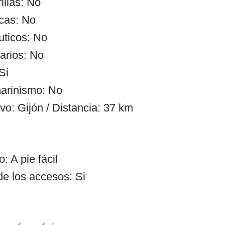
illas: No
cas: No
uticos: No
arios: No
Si
arinismo: No
vo: Gijón / Distancia: 37 km
: A pie fácil
de los accesos: Si