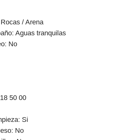
 Rocas / Arena
año: Aguas tranquilas
eo: No
 18 50 00
mpieza: Si
ceso: No